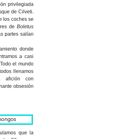
ón privilegiada
sque de Cilveti.
e los coches se
ares de
Boletus
s partes salían
camiento donde
ntramos a casi
. Todo el mundo
todos llenamos
 afición con
onante obsesión
lculamos que la