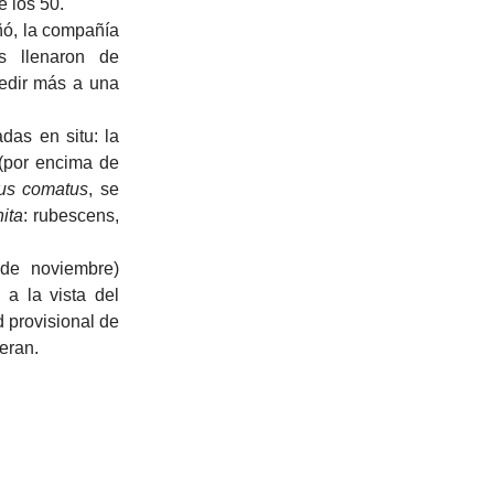
e los 50.
añó, la compañía
s llenaron de
pedir más a una
das en situ: la
 (por encima de
us
comatus
, se
ita
: rubescens,
de noviembre)
 a la vista del
d provisional de
eran.