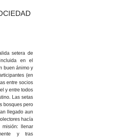
SOCIEDAD
lida setera de
incluida en el
on buen ánimo y
rticipantes (en
as entre socios
el y entre todos
tino. Las setas
os bosques pero
ían llegado aun
colectores hacía
 misión: llenar
mente y tras