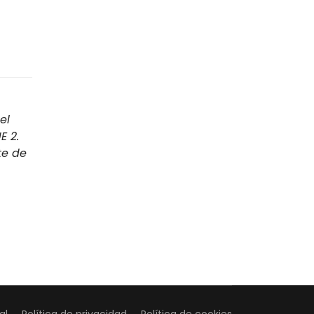
el
E 2.
te de