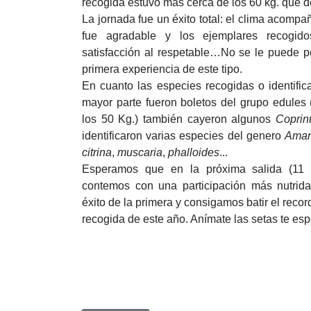
recogida estuvo más cerca de los 60 kg. que d
La jornada fue un éxito total: el clima acomp
fue agradable y los ejemplares recogido
satisfacción al respetable…No se le puede 
primera experiencia de este tipo.
En cuanto las especies recogidas o identifica
mayor parte fueron boletos del grupo edules
los 50 Kg.) también cayeron algunos
Coprin
identificaron varias especies del genero
Aman
citrina
,
muscaria
,
phalloides
...
Esperamos que en la próxima salida (11 
contemos con una participación más nutrida
éxito de la primera y consigamos batir el recor
recogida de este año. Anímate las setas te esp