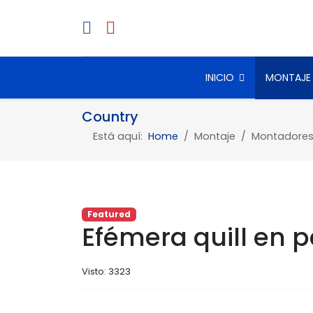
INICIO
MONTAJE
Country
Está aquí:
Home
Montaje
Montadore
Featured
Efémera quill en 
Visto: 3323