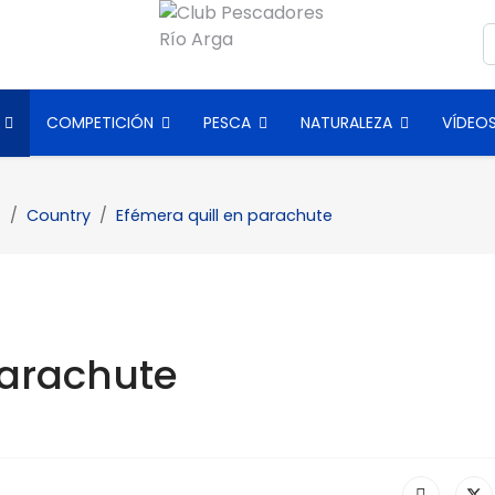
B
COMPETICIÓN
PESCA
NATURALEZA
VÍDEO
s
Country
Efémera quill en parachute
parachute