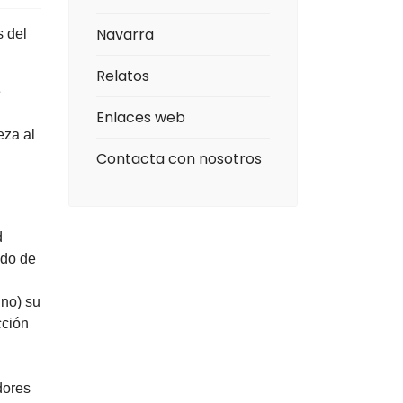
Navarra
s del
Relatos
e
Enlaces web
eza al
Contacta con nosotros
d
ado de
 no) su
cción
dores