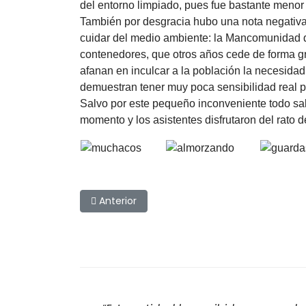
del entorno limpiado, pues fue bastante menor q
También por desgracia hubo una nota negativa 
cuidar del medio ambiente: la Mancomunidad d
contenedores, que otros años cede de forma grat
afanan en inculcar a la población la necesidad
demuestran tener muy poca sensibilidad real p
Salvo por este pequeño inconveniente todo sal
momento y los asistentes disfrutaron del rato d
Artículo anterior: Fiesta del Deporte Río Arga
Anterior