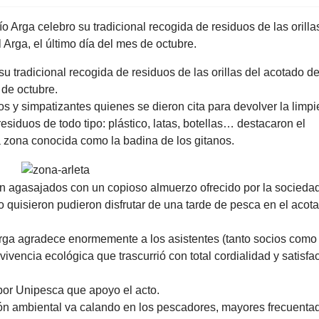
Arga celebro su tradicional recogida de residuos de las orilla
 Arga, el último día del mes de octubre.
 tradicional recogida de residuos de las orillas del acotado d
 de octubre.
s y simpatizantes quienes se dieron cita para devolver la limpi
residuos de todo tipo: plástico, latas, botellas… destacaron el
 zona conocida como la badina de los gitanos.
ron agasajados con un copioso almuerzo ofrecido por la socieda
 quisieron pudieron disfrutar de una tarde de pesca en el acot
 Arga agradece enormemente a los asistentes (tanto socios como
ivencia ecológica que trascurrió con total cordialidad y satisfa
or Unipesca que apoyo el acto.
ón ambiental va calando en los pescadores, mayores frecuenta